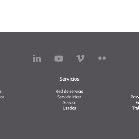
Servicios
s
Red de servicio
los
Servicio Irizar
Posv
d
iService
E
Usados
Tra