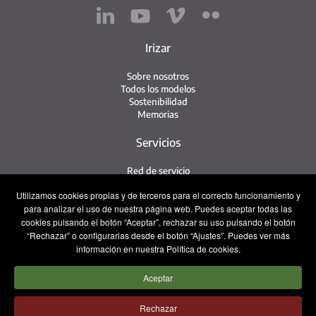
Irizar
Sobre nosotros
Todos los modelos
Sostenibilidad
Memorias
Servicios
Red de servicio
Servicio Irizar
Utilizamos cookies propias y de terceros para el correcto funcionamiento y
iService
para analizar el uso de nuestra página web. Puedes aceptar todas las
Usados
cookies pulsando el botón “Aceptar”, rechazar su uso pulsando el botón
“Rechazar” o configurarlas desde el botón “Ajustes”. Puedes ver más
Contacto
información en nuestra Política de cookies.
Contacto
Aceptar
Posventa y Recambios
Equipo comercial
Trabaja con nosotros
Rechazar
Prensa