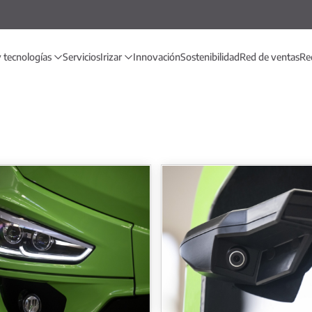
 tecnologías
Servicios
Irizar
Innovación
Sostenibilidad
Red de ventas
Red
Irizar i3