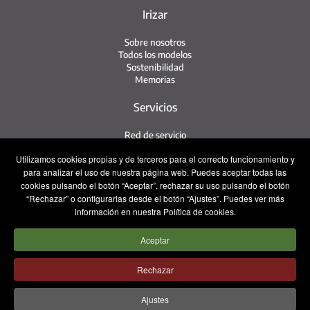
Irizar
Sobre nosotros
Todos los modelos
Sostenibilidad
Memorias
Servicios
Red de servicio
Servicio Irizar
Utilizamos cookies propias y de terceros para el correcto funcionamiento y
iService
para analizar el uso de nuestra página web. Puedes aceptar todas las
Usados
cookies pulsando el botón “Aceptar”, rechazar su uso pulsando el botón
“Rechazar” o configurarlas desde el botón “Ajustes”. Puedes ver más
Contacto
información en nuestra Política de cookies.
Contacto
Aceptar
Posventa y Recambios
Equipo comercial
Trabaja con nosotros
Rechazar
Prensa
Ajustes