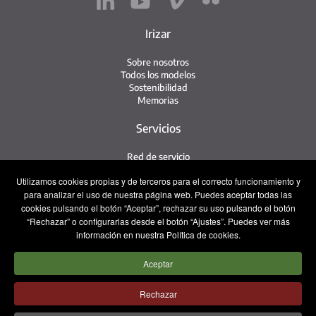
Irizar
Sobre nosotros
Todos los modelos
Sostenibilidad
Memorias
Servicios
Red de servicio
Servicio Irizar
Utilizamos cookies propias y de terceros para el correcto funcionamiento y
iService
para analizar el uso de nuestra página web. Puedes aceptar todas las
Usados
cookies pulsando el botón “Aceptar”, rechazar su uso pulsando el botón
“Rechazar” o configurarlas desde el botón “Ajustes”. Puedes ver más
Contacto
información en nuestra Política de cookies.
Contacto
Aceptar
Posventa y Recambios
Equipo comercial
Trabaja con nosotros
Rechazar
Prensa