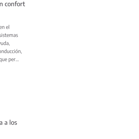
n confort
en el
 sistemas
yuda,
conducción,
 que per…
 a los