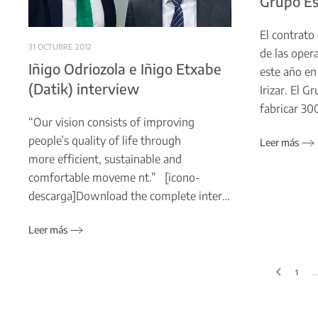
Grupo Es
El contrato
31 OCTUBRE 2012
de las oper
Iñigo Odriozola e Iñigo Etxabe
este año en
(Datik) interview
Irizar. El 
fabricar 30
“Our vision consists of improving
people’s quality of life through
Leer más
more efficient, sustainable and
comfortable moveme nt.” [icono-
descarga]Download the complete inter…
Leer más
1
…