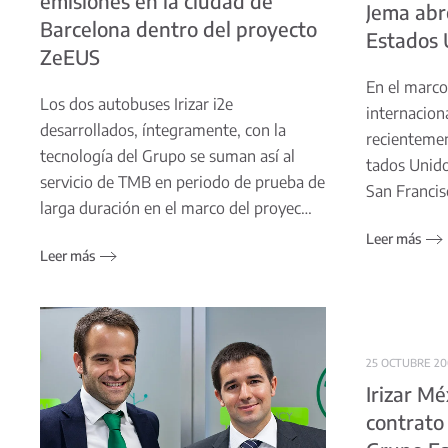
emisiones en la ciudad de
Jema abre
Barcelona dentro del proyecto
Estados 
ZeEUS
En el marco
Los dos autobuses Irizar i2e
internacion
desarrollados, íntegramente, con la
recientemen
tecnología del Grupo se suman así al
tados Unid
servicio de TMB en periodo de prueba de
San Francis
larga duración en el marco del proyec…
Leer más
Leer más
25 OCTUBRE 2
Irizar Mé
contrato 