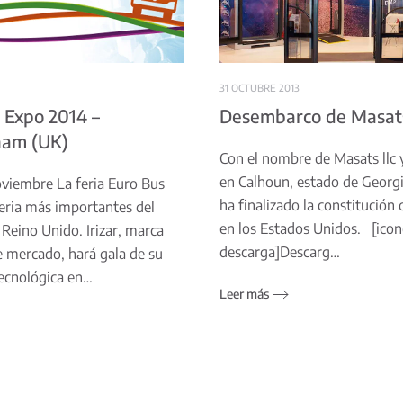
31 OCTUBRE 2013
 Expo 2014 –
Desembarco de Masat
ham (UK)
Con el nombre de Masats llc 
en Calhoun, estado de Georg
oviembre La feria Euro Bus
ha finalizado la constitución d
feria más importantes del
en los Estados Unidos. [ico
 Reino Unido. Irizar, marca
descarga]Descarg…
te mercado, hará gala de su
ecnológica en…
Leer más