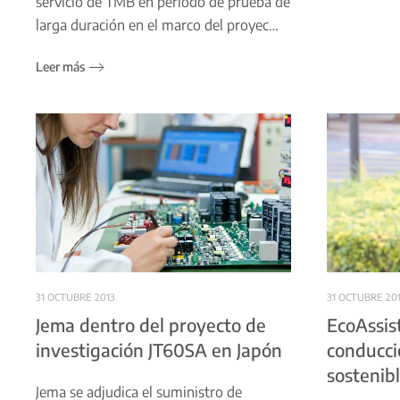
servicio de TMB en periodo de prueba de
larga duración en el marco del proyec…
Leer más
31 OCTUBRE 2013
31 OCTUBRE 20
Jema dentro del proyecto de
EcoAssist
investigación JT60SA en Japón
conducci
sostenib
Jema se adjudica el suministro de