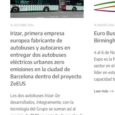
15 MARZO 2014
14 OCTUBRE 2014
Euro Bus
Irizar, primera empresa
Birming
europea fabricante de
autobuses y autocares en
4 al 6 de N
entregar dos autobuses
Expo es la 
eléctricos urbanos zero
sector en el
emisiones en la ciudad de
líder en es
Barcelona dentro del proyecto
capacidad t
ZeEUS
Leer más
Los dos autobuses Irizar i2e
desarrollados, íntegramente, con la
tecnología del Grupo se suman así al