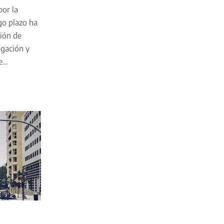
por la
go plazo ha
ión de
igación y
te…