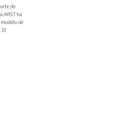
orte de
eña ARST ha
o modelo de
 El
…