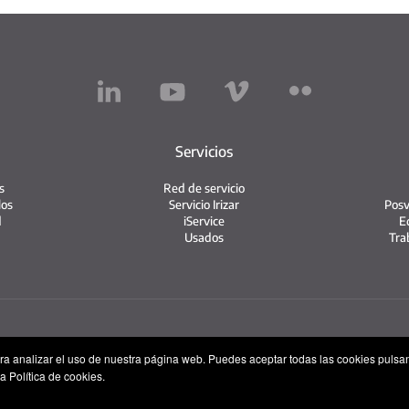
Servicios
s
Red de servicio
los
Servicio Irizar
Posv
d
iService
E
Usados
Tra
Aviso legal
Política de privacidad
Política de cookies
ara analizar el uso de nuestra página web. Puedes aceptar todas las cookies pulsa
a Política de cookies.