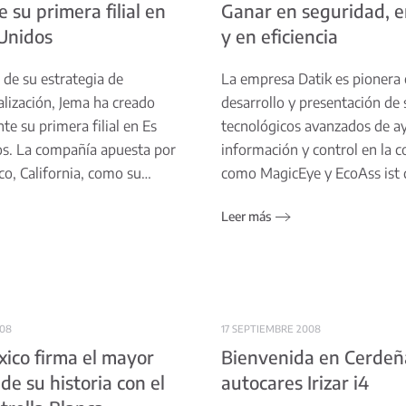
 su primera filial en
Ganar en seguridad, e
Unidos
y en eficiencia
 de su estrategia de
La empresa Datik es pionera 
alización, Jema ha creado
desarrollo y presentación de
te su primera filial en Es
tecnológicos avanzados de a
os. La compañía apuesta por
información y control en la 
co, California, como su…
como MagicEye y EcoAss ist
Leer más
008
17 SEPTIEMBRE 2008
xico firma el mayor
Bienvenida en Cerdeña
de su historia con el
autocares Irizar i4