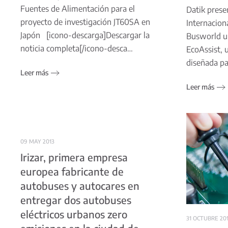
Fuentes de Alimentación para el
Datik prese
proyecto de investigación JT60SA en
Internacion
Japón [icono-descarga]Descargar la
Busworld u
noticia completa[/icono-desca…
EcoAssist, 
diseñada pa
Leer más
Leer más
09 MAY 2013
Irizar, primera empresa
europea fabricante de
autobuses y autocares en
entregar dos autobuses
eléctricos urbanos zero
31 OCTUBRE 20