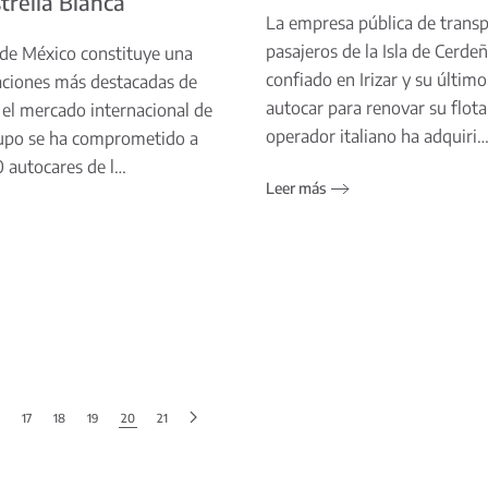
trella Blanca
La empresa pública de transp
pasajeros de la Isla de Cerd
 de México constituye una
confiado en Irizar y su últim
aciones más destacadas de
autocar para renovar su flota.
 el mercado internacional de
operador italiano ha adquiri
Grupo se ha comprometido a
0 autocares de l…
Leer más
17
18
19
20
21