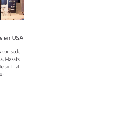
s en USA
y con sede
ia, Masats
e su filial
no-